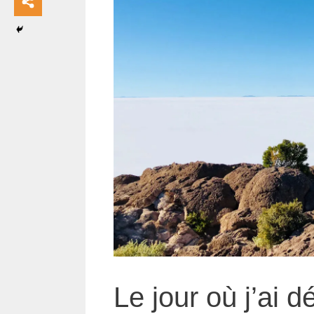
mor
e
Le jour où j’ai d