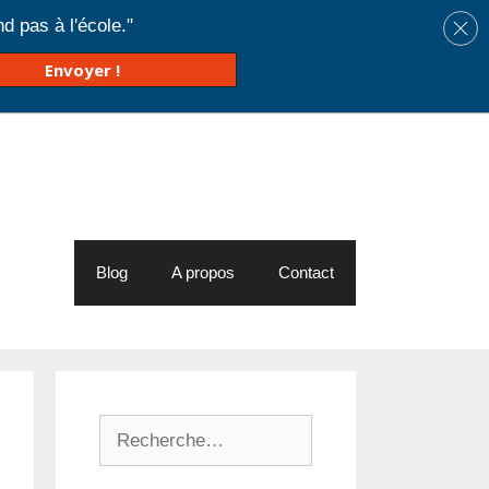
d pas à l'école."
Envoyer !
Blog
A propos
Contact
Rechercher :