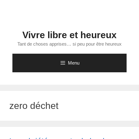
Aller
au
contenu
Vivre libre et heureux
Tant de choses apprises… si peu pour être heureux
Menu
zero déchet